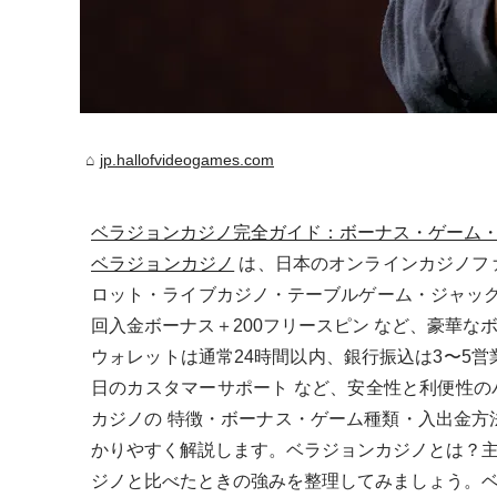
jp.hallofvideogames.com
ベラジョンカジノ完全ガイド：ボーナス・ゲーム
ベラジョンカジノ
は、日本のオンラインカジノファ
ロット・ライブカジノ・テーブルゲーム・ジャックポ
回入金ボーナス＋200フリースピン など、豪華
ウォレットは通常24時間以内、銀行振込は3〜5営
日のカスタマーサポート など、安全性と利便性
カジノの 特徴・ボーナス・ゲーム種類・入出金方
かりやすく解説します。ベラジョンカジノとは？
ジノと比べたときの強みを整理してみましょう。ベ