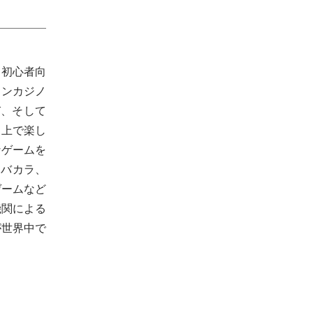
る初心者向
インカジノ
び、そして
ト上で楽し
なゲームを
、バカラ、
ゲームなど
機関による
が世界中で