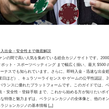
・入出金・安全性まで徹底解説
ンの間で高い人気を集めている総合カジノサイトです。200
ット・スポーツベッティング まで幅広く揃い、最大 $500 の
なボーナスでも知られています。さらに、即時入金・迅速な出金
業日ほど）、キュラソーライセンス や ゲームの公平性認証、24
のバランスに優れたプラットフォームです。このガイドでは、
法・安全性・登録手順 まで、これから始める方が知りたいポ
主な特徴と魅力まずは、ベラジョンカジノの全体像と、他のオ
ラジョンカジノの基本情報 [
...
]